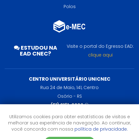
Polos
Visite o portal do Egresso EAD:
ESTUDOU NA
EAD CNEC?
clique aqui
CENTRO UNIVERSITÁRIO UNICNEC
Rua 24 de Maio, 141, Centro
Osório - RS
(51) 2161-0200
Utilizamos cookies para obter estatísticas de visitas e
HORÁRIO DE ATENDIMENTO
melhorar sua experiência de navegação. Ao continuar,
você concorda com nossa
política de privacidade.
De segunda a sexta-feira das 9h às 20h