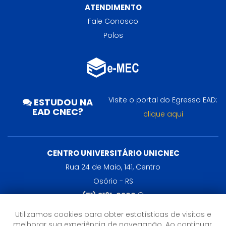
ATENDIMENTO
Fale Conosco
Polos
Visite o portal do Egresso EAD:
ESTUDOU NA
EAD CNEC?
clique aqui
CENTRO UNIVERSITÁRIO UNICNEC
Rua 24 de Maio, 141, Centro
Osório - RS
(51) 2161-0200
Utilizamos cookies para obter estatísticas de visitas e
HORÁRIO DE ATENDIMENTO
melhorar sua experiência de navegação. Ao continuar,